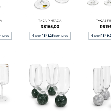
DA
TAÇA PINTADA
TAÇAS P
R$165,00
R$19
 juros
4
x de
R$41,25
sem juros
4
x de
R$49,