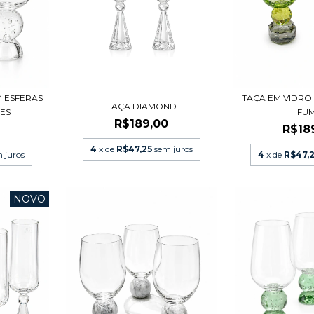
 ESFERAS
TAÇA EM VIDRO
TAÇA DIAMOND
ES
FU
R$189,00
0
R$18
4
x de
R$47,25
sem juros
 juros
4
x de
R$47,
NOVO