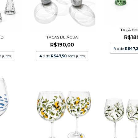
TAÇA EM
R$18
ND
TAÇAS DE ÁGUA
0
R$190,00
4
x de
R$47,
 juros
4
x de
R$47,50
sem juros