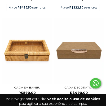
4
x de
R$437,50
sem juros
4
x de
R$222,50
sem juros
CAIXA EM BAMBU
CAIXA DECORATIVA
R$590,00
R$490,00
Ao navegar por este site
você aceita o uso de cookies
4
x de
R$147,50
sem juros
4
x de
R$122,50
sem juros
para agilizar a sua experiência de compra.