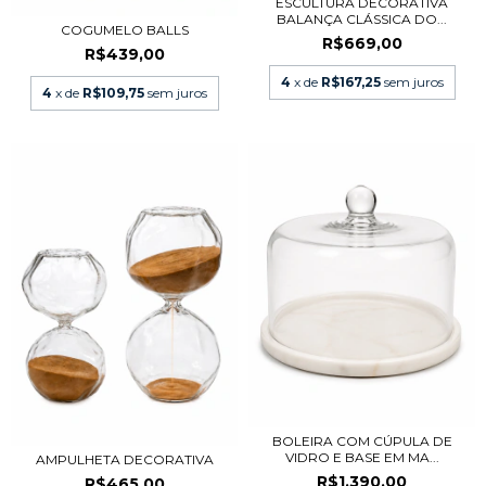
ESCULTURA DECORATIVA
BALANÇA CLÁSSICA DO...
COGUMELO BALLS
R$669,00
R$439,00
4
x de
R$167,25
sem juros
4
x de
R$109,75
sem juros
BOLEIRA COM CÚPULA DE
VIDRO E BASE EM MA...
AMPULHETA DECORATIVA
R$1.390,00
R$465,00